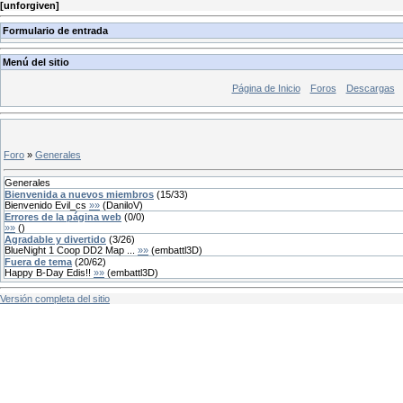
[
unforgiven
]
Formulario de entrada
Menú del sitio
Página de Inicio
Foros
Descargas
Foro
»
Generales
Generales
Bienvenida a nuevos miembros
(
15
/
33
)
Bienvenido Evil_cs
»»
(
DaniloV
)
Errores de la página web
(
0
/
0
)
»»
(
)
Agradable y divertido
(
3
/
26
)
BlueNight 1 Coop DD2 Map ...
»»
(
embattl3D
)
Fuera de tema
(
20
/
62
)
Happy B-Day Edis!!
»»
(
embattl3D
)
Versión completa del sitio