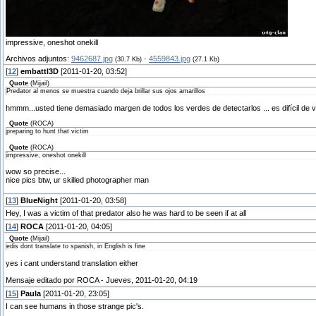
impressive, oneshot onekill
Archivos adjuntos:
9462687.jpg
·
4559843.jpg
(30.7 Kb)
(27.1 Kb)
[
12
]
embattl3D
[2011-01-20, 03:52]
Quote
(
Mijail
)
Predator al menos se muestra cuando deja brillar sus ojos amarillos
hmmm...usted tiene demasiado margen de todos los verdes de detectarlos ... es difícil de ve
Quote
(
ROCA
)
preparing to hunt that victim
Quote
(
ROCA
)
impressive, oneshot onekill
wow so precise...
nice pics btw, ur skilled photographer man
[
13
]
BlueNight
[2011-01-20, 03:58]
Hey, I was a victim of that predator also he was hard to be seen if at all
[
14
]
ROCA
[2011-01-20, 04:05]
Quote
(
Mijail
)
edis dont translate to spanish, in English is fine
yes i cant understand translation either
Mensaje editado por
ROCA
-
Jueves, 2011-01-20, 04:19
[
15
]
Paula
[2011-01-20, 23:05]
I can see humans in those strange pic's.