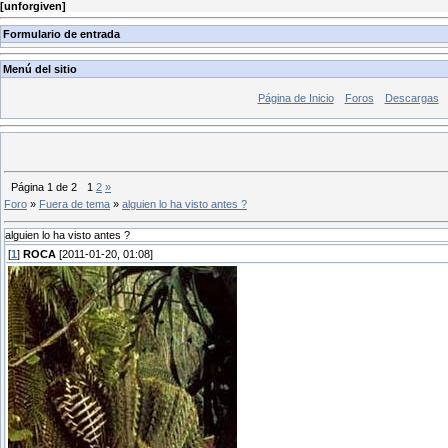
[
unforgiven
]
Formulario de entrada
Menú del sitio
Página de Inicio
Foros
Descargas
Página
1
de
2
1
2
»
Foro
»
Fuera de tema
»
alguien lo ha visto antes ?
alguien lo ha visto antes ?
[
1
]
ROCA
[2011-01-20, 01:08]