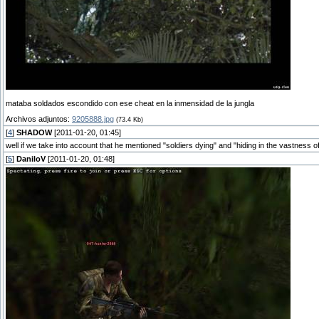
mataba soldados escondido con ese cheat en la inmensidad de la jungla
Archivos adjuntos:
9205888.jpg
(73.4 Kb)
[
4
]
SHADOW
[2011-01-20, 01:45]
well if we take into account that he mentioned "soldiers dying" and "hiding in the vastness o
[
5
]
DaniloV
[2011-01-20, 01:48]