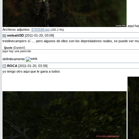
aqui ha
Archivos adjuntos:
8783598.jpg
(182.2 Kb)
[
6
]
embattl3D
[2011-01-20, 03:09]
treelinecampers sí .... pero algunos de ellos son los depredadores reales, se puede ver mu
Quote
(
DaniloV
)
aqui hay una parecido
definitivamente
[
7
]
ROCA
[2011-01-20, 03:39]
yo tengo otro aqui que le gana a todos