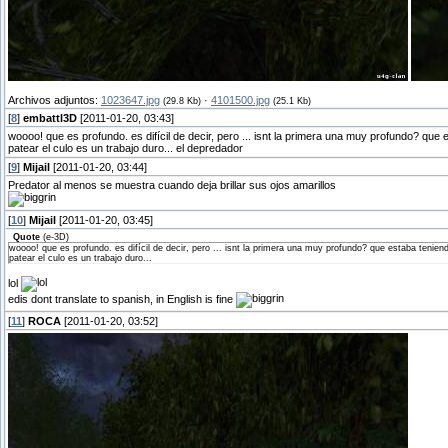
Archivos adjuntos:
1023647.jpg
·
4101500.jpg
(29.8 Kb)
(25.1 Kb)
[
8
]
embattl3D
[2011-01-20, 03:43]
woooo! que es profundo. es difícil de decir, pero ... isnt la primera una muy profundo? q
patear el culo es un trabajo duro... el depredador
[
9
]
Mijail
[2011-01-20, 03:44]
Predator al menos se muestra cuando deja brillar sus ojos amarillos
[
10
]
Mijail
[2011-01-20, 03:45]
Quote
(
e-3D
)
woooo! que es profundo. es difícil de decir, pero ... isnt la primera una muy profundo? que estaba teni
patear el culo es un trabajo duro...
lol
edis dont translate to spanish, in English is fine
[
11
]
ROCA
[2011-01-20, 03:52]