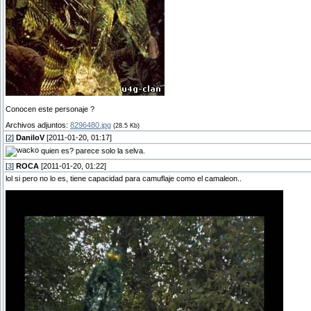
Conocen este personaje ?
Archivos adjuntos:
8296480.jpg
(28.5 Kb)
[
2
]
DaniloV
[2011-01-20, 01:17]
quien es? parece solo la selva.
[
3
]
ROCA
[2011-01-20, 01:22]
lol si pero no lo es, tiene capacidad para camuflaje como el camaleon..